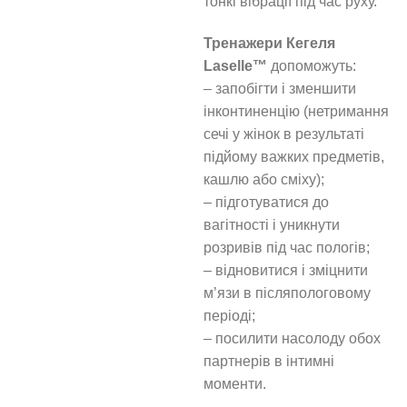
тонкі вібрації під час руху.
Тренажери Кегеля
Laselle™
допоможуть:
– запобігти і зменшити
інконтиненцію (нетримання
сечі у жінок в результаті
підйому важких предметів,
кашлю або сміху);
– підготуватися до
вагітності і уникнути
розривів під час пологів;
– відновитися і зміцнити
м’язи в післяпологовому
періоді;
– посилити насолоду обох
партнерів в інтимні
моменти.