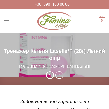
Skip
+38 (098) 183 88 88
to
content
0
FEMINACARE
Feminacare – товари для жіночого
здоров'я та краси
Тренажер Кегеля Laselle™ (28г) Легкий
опір
ГОЛОВНА
/
ТРЕНАЖЕРИ ВАГІНАЛЬНІ
Задоволення від гарної якості