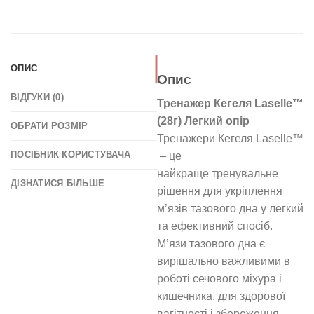
ОПИС
Опис
ВІДГУКИ (0)
Тренажер Кегеля Laselle™
(28г) Легкий опір
ОБРАТИ РОЗМІР
Тренажери Кегеля Laselle™
ПОСІБНИК КОРИСТУВАЧА
– це
найкраще тренувальне
ДІЗНАТИСЯ БІЛЬШЕ
рішення для укріплення
м’язів тазового дна у легкий
та ефективний спосіб.
М’язи тазового дна є
вирішально важливими в
роботі сечового міхура і
кишечника, для здорової
вагітності і збереження