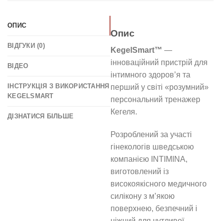
ОПИС
Опис
ВІДГУКИ (0)
KegelSmart™
—
інноваційний пристрій для
ВІДЕО
інтимного здоров’я та
ІНСТРУКЦІЯ З ВИКОРИСТАННЯ
перший у світі «розумний»
KEGELSMART
персональний тренажер
Кегеля.
ДІЗНАТИСЯ БІЛЬШЕ
Розроблений за участі
гінекологів шведською
компанією INTIMINA,
виготовлений із
високоякісного медичного
силікону з м’якою
поверхнею, безпечний і
ніжний для чутливої