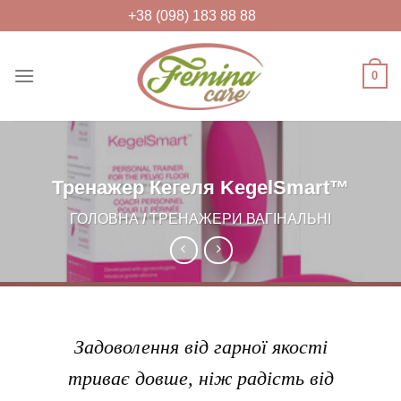
Skip
+38 (098) 183 88 88
to
content
0
FEMINACARE
Feminacare – товари для жіночого
здоров'я та краси
Тренажер Кегеля KegelSmart™
ГОЛОВНА
/
ТРЕНАЖЕРИ ВАГІНАЛЬНІ
Задоволення від гарної якості
триває довше, ніж радість від