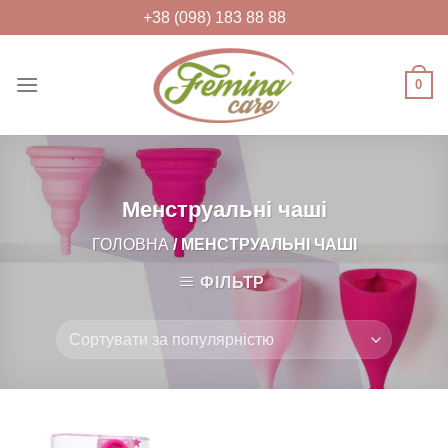
Skip
+38 (098) 183 88 88
to
content
0
FEMINACARE
Feminacare – товари для жіночого
здоров'я та краси
Менструальні чаші
ГОЛОВНА
/ МЕНСТРУАЛЬНІ ЧАШІ
ФІЛЬТР