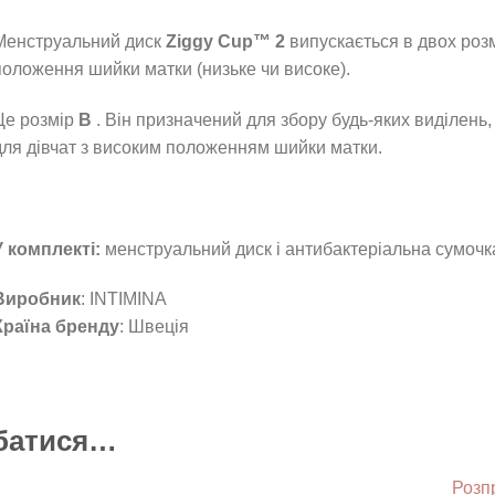
Менструальний диск
Ziggy Cup™ 2
випускається в двох розмі
положення шийки матки (низьке чи високе).
Це розмір
B
. Він призначений для збору будь-яких виділень, 
для дівчат з високим положенням шийки матки.
У комплекті:
менструальний диск і антибактеріальна сумочка
Виробник
: INTIMINA
Країна бренду
: Швеція
обатися…
Розп