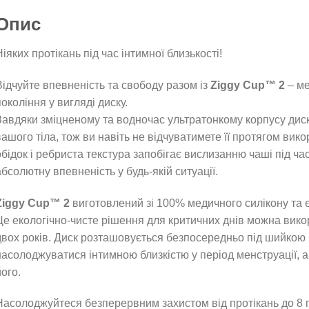
Опис
іяких протікань під час інтимної близькості!
Відчуйте впевненість та свободу разом із
Ziggy Cup™ 2
– ме
окоління у вигляді диску.
Завдяки зміцненому та водночас ультратонкому корпусу диск
вашого тіла, тож ви навіть не відчуватимете її протягом ви
обідок і ребриста текстура запобігає вислизанню чаші під ч
абсолютну впевненість у будь-якій ситуації.
Ziggy Cup™ 2
виготовлений зі 100% медичного силікону та є
Це екологічно-чисте рішення для критичних днів можна вик
двох років. Диск розташовується безпосередньо під шийкою 
насолоджуватися інтимною близкістю у період менструації, а
ого.
Насолоджуйтеся безперервним захистом від протікань до 8 