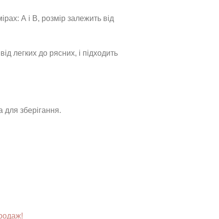
рах: А і В, розмір залежить від
від легких до рясних, і підходить
 для зберігання.
родаж!