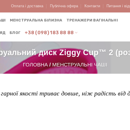
Оплата і доставка
Публічна офера
Контакти
Питання і від
АШІ
МЕНСТРУАЛЬНА БІЛИЗНА
ТРЕНАЖЕРИ ВАГІНАЛЬНІ
+38 (098) 183 88 88
ЛЯД
БЛОГ
в'я та краси
руальний диск Ziggy Cup™ 2 (роз
ГОЛОВНА
/
МЕНСТРУАЛЬНІ ЧАШІ
 гарної якості триває довше, ніж радість від 