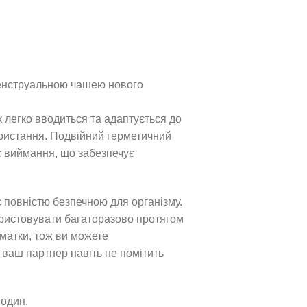
нструальною чашею нового
 легко вводиться та адаптується до
користання. Подвійний герметичний
ас виймання, що забезпечує
 повністю безпечною для організму.
ористовувати багаторазово протягом
матки, тож ви можете
 ваш партнер навіть не помітить
годин.