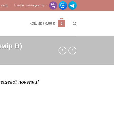
повіді
Графік колл-центру
0
КОШИК /
0.00
₴
мір B)
дешевої покупки!