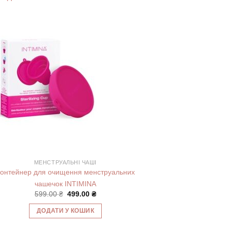
МЕНСТРУАЛЬНІ ЧАШІ
онтейнер для очищення менструальних
чашечок INTIMINA
Оригінальна
Поточна
599.00
₴
499.00
₴
ціна:
ціна:
599.00 ₴.
499.00 ₴.
ДОДАТИ У КОШИК