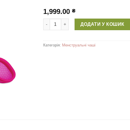
1,999.00
₴
Менструальний диск Ziggy Cup™ 2 (розмір
ДОДАТИ У КОШИК
Категорія:
Менструальні чаші