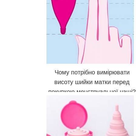
Чому потрібно вимірювати
висоту шийки матки перед
покупкою менструальної чаші?