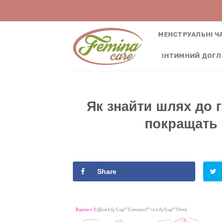
Skip
to
content
МЕНСТРУАЛЬНІ Ч
IНТИМНИЙ ДОГ
FEMINACARE
Feminacare – товари для жіночого здоро
Як знайти шлях до г
покращать 
Share