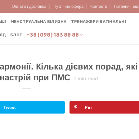
Оплата і доставка
Публічна офера
Контакти
Питання і від
АШІ
МЕНСТРУАЛЬНА БІЛИЗНА
ТРЕНАЖЕРИ ВАГІНАЛЬНІ
+38 (098) 183 88 88
ЛЯД
БЛОГ
в'я та краси
армонії. Кілька дієвих порад, які
настрій при ПМС
1
min read
Tweet
Pin