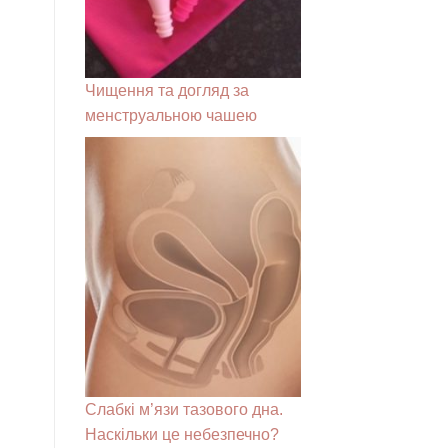
Чищення та догляд за
менструальною чашею
Слабкі м’язи тазового дна.
Наскільки це небезпечно?