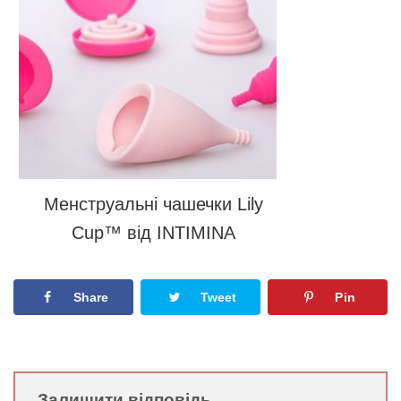
Менструальні чашечки Lily
Cup™ від INTIMINA
Share
Tweet
Pin
Залишити відповідь