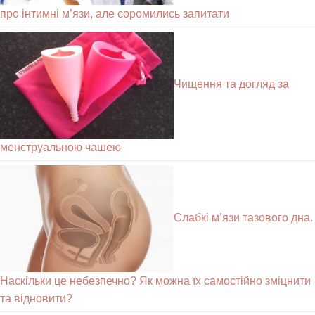
про інтимні м’язи, але соромились запитати
Чищення та догляд за
менструальною чашею
Слабкі м’язи тазового дна.
Наскільки це небезпечно? Як можна їх самостійно зміцнити
та відновити?