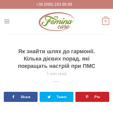
Skip
+38 (098) 183 88 88
to
content
0
FEMINACARE
Feminacare – товари для жіночого
здоров'я та краси
Як знайти шлях до гармонії.
Кілька дієвих порад, які
покращать настрій при ПМС
1
min read
Share
Tweet
Pin