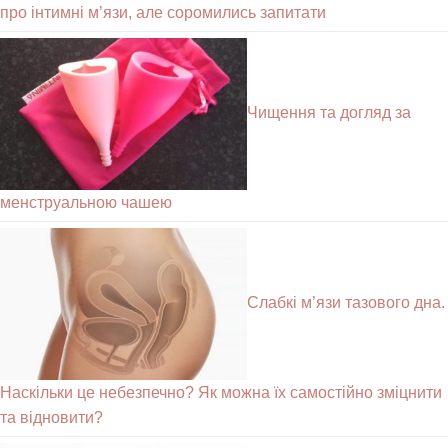
про інтимні м’язи, але соромились запитати
Чищення та догляд за
менструальною чашею
Слабкі м’язи тазового дна.
Наскільки це небезпечно? Як можна їх самостійно зміцнити
та відновити?