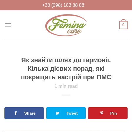
Skip
+38 (098) 183 88 88
to
content
0
FEMINACARE
Feminacare – товари для жіночого
здоров'я та краси
Як знайти шлях до гармонії.
Кілька дієвих порад, які
покращать настрій при ПМС
1
min read
Share
Tweet
Pin